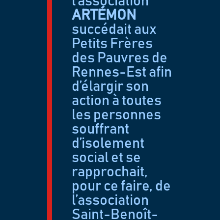
l’association
ARTÉMON
;
succédait aux
Petits Frères
des Pauvres de
Rennes-Est afin
d’élargir son
action à toutes
les personnes
souffrant
d’isolement
social et se
rapprochait,
pour ce faire, de
l’association
Saint-Benoît-