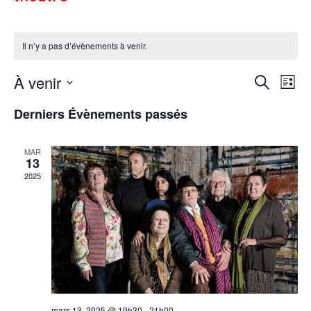
;
Il n’y a pas d’évènements à venir.
À venir
Rech
Na
Recherche
Liste
de
et
Sélectionnez
Derniers Évènements passés
vu
navig
une
Év
de
MAR
date.
13
vues
2025
Évèn
mars 13, 2025 @ 19h30
-
21h00