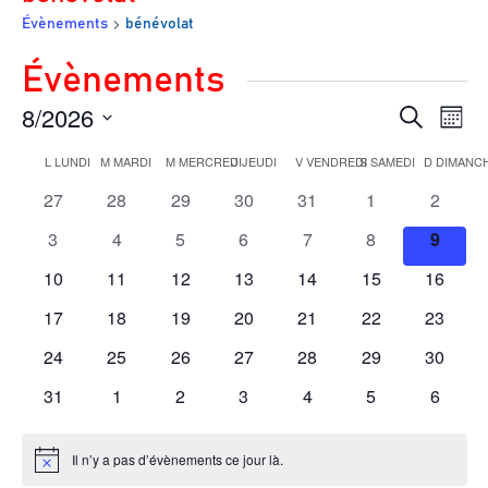
Évènements
bénévolat
;
Évènements
8/2026
Rech
Na
Recherche
Mois
de
et
Sélectionnez
Calendrier
L
LUNDI
M
MARDI
M
MERCREDI
J
JEUDI
V
VENDREDI
S
SAMEDI
D
DIMANC
vu
navig
une
0
0
0
0
0
0
0
27
28
29
30
31
1
2
de
Év
de
évènements
évènements
évènements
évènements
évènements
évènements
évènem
Évènements
0
0
0
0
0
0
0
3
4
5
6
7
8
9
date.
vues
évènements
évènements
évènements
évènements
évènements
évènements
évène
0
0
0
0
0
0
0
10
11
12
13
14
15
16
Évèn
évènements
évènements
évènements
évènements
évènements
évènements
évènem
0
0
0
0
0
0
0
17
18
19
20
21
22
23
évènements
évènements
évènements
évènements
évènements
évènements
évènem
0
0
0
0
0
0
0
24
25
26
27
28
29
30
évènements
évènements
évènements
évènements
évènements
évènements
évènem
0
0
0
0
0
0
0
31
1
2
3
4
5
6
évènements
évènements
évènements
évènements
évènements
évènements
évènem
Il n’y a pas d’évènements ce jour là.
Notice