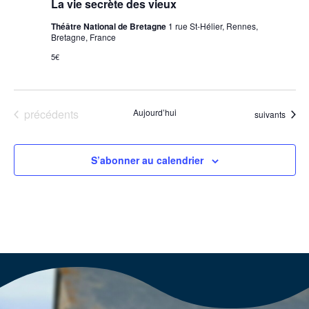
La vie secrète des vieux
Théâtre National de Bretagne
1 rue St-Hélier, Rennes,
Bretagne, France
5€
Évènements
précédents
Aujourd’hui
Évènements
suivants
S’abonner au calendrier