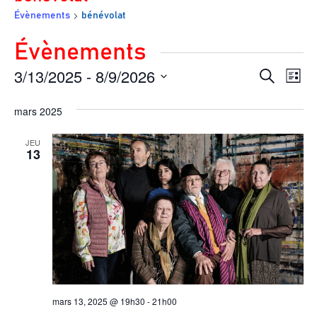
Évènements
bénévolat
;
Évènements
3/13/2025
 - 
8/9/2026
Rech
Na
Recherche
Liste
de
et
Sélectionnez
mars 2025
vu
navig
une
Év
JEU
de
13
date.
vues
Évèn
mars 13, 2025 @ 19h30
-
21h00