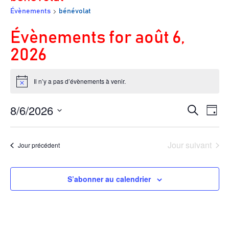
Évènements
bénévolat
;
Évènements for août 6,
2026
Il n’y a pas d’évènements à venir.
Notice
8/6/2026
Rech
Na
Recherche
Jour
de
et
Sélectionnez
vu
navig
Jour suivant
Jour précédent
une
Év
de
date.
vues
S’abonner au calendrier
Évèn