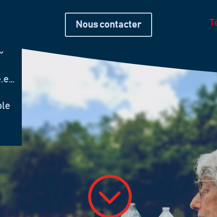
T
Nous contacter
é.e…
ole
;