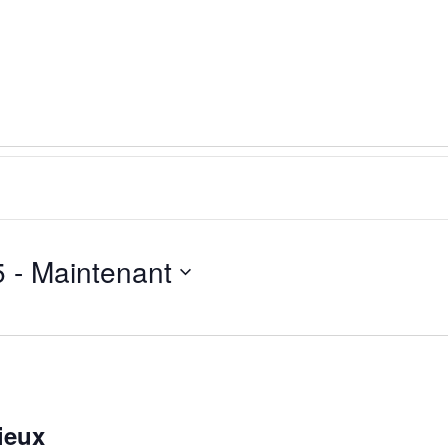
5
 - 
Maintenant
ieux