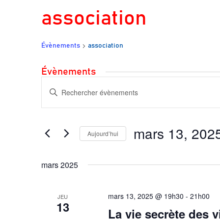
association
Évènements
association
Évènements
Recherche
Saisir
et
navigation
mot-
de
clé.
vues
mars 13, 202
Rechercher
Évènements
Aujourd’hui
Évènements
Sélectionnez
par
une
mars 2025
mot-
date.
clé.
mars 13, 2025 @ 19h30
-
21h00
JEU
13
La vie secrète des v