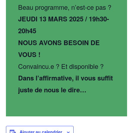
Beau programme, n’est-ce pas ?
JEUDI 13 MARS 2025 / 19h30-
20h45
NOUS AVONS BESOIN DE
VOUS !
Convaincu.e ? Et disponible ?
Dans l’affirmative, il vous suffit
juste de nous le dire…
Ajouter au calendrier